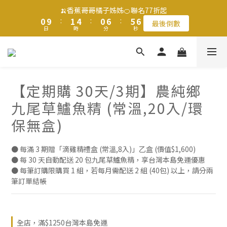
9
日
時
9
分
秒
8
0
3
5
4
4
1
2
5
1
7
6
6
🍌香蕉哥哥橘子姊姊🍊聯名77折起
8
9
8
7
2
4
3
3
0
9
:
1
4
:
0
6
:
5
5
最後倒數
7
8
7
6
1
3
2
2
滿$1250免運費 立即選購>
日
時
分
秒
8
0
3
5
4
4
6
7
6
5
0
2
1
1
7
2
4
3
3
5
6
9
5
4
1
0
0
6
1
3
2
2
4
5
8
4
9
9
3
0
5
0
2
1
1
父親節送健康 禮盒$1080起 >
3
4
7
3
9
8
8
2
4
1
0
0
2
3
6
2
8
7
7
1
【定期購 30天/3期】農純鄉
3
0
1
2
5
1
7
6
6
🍌香蕉哥哥橘子姊姊🍊聯名77折起
0
2
九尾草鱸魚精 (常溫,20入/環
0
9
:
1
4
:
0
6
:
5
5
最後倒數
1
日
時
分
秒
8
0
3
5
4
4
保無盒)
0
7
2
4
3
3
6
1
3
2
2
5
0
2
1
1
● 每滿 3 期贈「滴雞精禮盒 (常溫,8入)」乙盒 (價值$1,600) 
● 每 30 天自動配送 20 包九尾草鱸魚精，享台灣本島免運優惠
4
1
0
0
● 每筆訂購限購買 1 組，若每月需配送 2 組 (40包) 以上，請分兩
3
0
筆訂單結帳
2
1
0
全店，滿$1250台灣本島免運