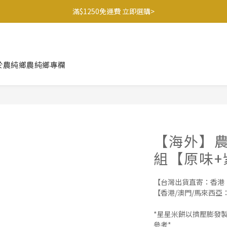
滿$1250免運費 立即選購>
滿$1250免運費 立即選購>
父親節送健康 禮盒$1080起 >
🍊橘子姐姐 香蕉哥哥🍌聯名益生菌77折起 ＞
於農純鄉
農純鄉專欄
滿$1250免運費 立即選購>
【海外】農
組【原味+紫
【台灣出貨直寄：香港
【香港/澳門/馬來西亞：單
*星星米餅以擠壓膨發
參考*