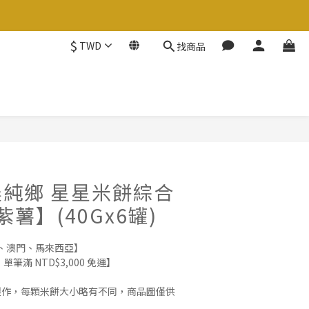
$
TWD
找商品
立即購買
純鄉 星星米餅綜合
薯】(40Gx6罐)
、澳門、馬來西亞】
筆滿 NTD$3,000 免運】
製作，每顆米餅大小略有不同，商品圖僅供