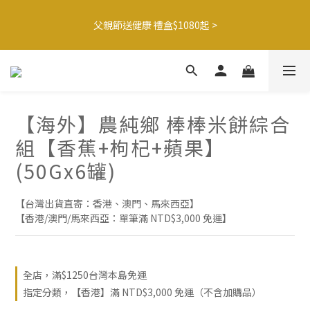
3
2
2
6
2
6
5
7
2
1
1
5
1
5
4
6
🍌香蕉哥哥橘子姊姊🍊聯名77折起
2
1
1
5
1
5
4
6
🍌香蕉哥哥橘子姊姊🍊聯名77折起
1
0
:
0
4
:
0
4
:
3
5
最後倒數
1
0
:
0
4
:
0
4
:
3
5
最後倒數
日
時
分
秒
0
3
3
2
4
日
時
分
秒
0
3
3
2
4
2
2
1
3
2
2
1
3
1
1
0
2
1
1
0
2
0
0
1
0
0
1
0
0
【海外】農純鄉 棒棒米餅綜合
組【香蕉+枸杞+蘋果】
(50Gx6罐)
【台灣出貨直寄：香港、澳門、馬來西亞】
【香港/澳門/馬來西亞：單筆滿 NTD$3,000 免運】
全店，滿$1250台灣本島免運
指定分類，【香港】滿 NTD$3,000 免運（不含加購品）