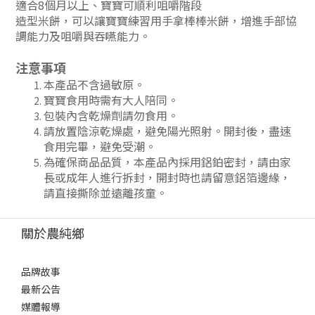
適合8個月以上、寶寶可順利咀嚼階段
造型米餅，可以讓寶寶練習用手拿棒棒米餅，增進手部協
調能力及咀嚼與吞嚥能力。
注意事項
本產品不含過敏原。
寶寶食用時需有大人陪同。
包裝內含乾燥劑請勿食用。
請放置陰涼乾燥處，避免陽光照射。開封後，盡速
食用完畢，避免受潮。
為確保商品品質，本產品內採用鋁鉑密封，請由家
長或成年人進行拆封，開封時也請留意鋁箔邊緣，
請直接撕除並遠離孩童。
關於農純鄉
品牌故事
最新公告
媒體報導