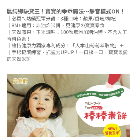
農純鄉缺貨王！寶寶的乖乖魔法～靜音模式ON！
｜必買ㄟ熱銷冠軍米餅：3種口味：蘋果/香蕉/枸杞
｜8M+適用：非油炸米餅、更健康の寶寶零食
｜天然蘋果、玉米調味：100%無添加糖油鹽、不含人工
香料色素！
｜維持健康力獨家專利成分：「大本山葡萄萃取物」＋
｜手眼協調練習、抓握力UPUP！一口接一口，寶寶最愛
的天然米餅