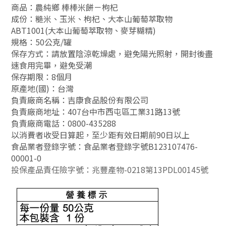
商品：農純鄉 棒棒米餅－枸杞
成份：糙米、玉米、枸杞、大本山葡萄萃取物
ABT1001(大本山葡萄萃取物、麥芽糊精)
規格：50公克/罐
保存方式：請放置陰涼乾燥處，避免陽光照射，開封後盡
速食用完畢，避免受潮
保存期限：8個月
原產地(國)：台灣
負責廠商名稱：吉康食品股份有限公司
負責廠商地址：407台中市西屯區工業31路13號
負責廠商電話：0800-435288
以消費者收受日算起，至少距有效日期前90日以上
食品業者登錄字號：食品業者登錄字號B123107476-
00001-0
投保產品責任險字號：兆豐產物-0218第13PDL00145號