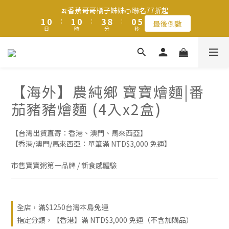
2
2
1
1
2
2
1
1
4
4
9
9
1
1
5
5
🍌香蕉哥哥橘子姊姊🍊聯名77折起
🍌香蕉哥哥橘子姊姊🍊聯名77折起
1
1
0
0
:
:
1
1
0
0
:
:
3
3
8
8
:
:
0
0
4
4
最後倒數
最後倒數
日
日
9
時
時
9
分
分
9
秒
秒
0
0
0
0
2
2
7
7
3
3
9
8
9
8
8
1
1
6
6
2
2
8
7
8
7
7
0
0
5
5
1
1
滿$1250免運費 立即選購>
7
6
7
6
9
6
4
4
0
0
6
5
6
5
8
5
9
3
3
5
4
5
4
7
4
8
【海外】農純鄉 寶寶燴麵|番
2
2
父親節送健康 禮盒$1080起 >
4
3
4
3
6
3
7
1
1
茄豬豬燴麵 (4入x2盒)
3
2
3
2
5
2
6
0
0
2
1
2
1
4
9
1
5
🍌香蕉哥哥橘子姊姊🍊聯名77折起
1
0
:
1
0
:
3
8
:
0
4
【台灣出貨直寄：香港、澳門、馬來西亞】
最後倒數
日
時
分
秒
0
0
2
7
3
【香港/澳門/馬來西亞：單筆滿 NTD$3,000 免運】
1
6
2
0
5
1
市售寶寶粥第一品牌 / 新食感體驗
4
0
3
2
全店，滿$1250台灣本島免運
1
指定分類，【香港】滿 NTD$3,000 免運（不含加購品）
0