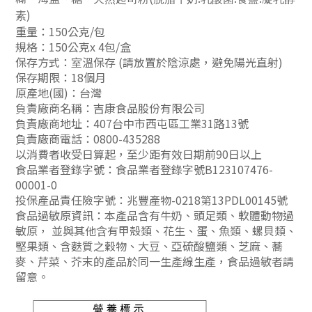
)
素
重量：150公克/包
規格：150公克x 4包/盒
保存方式：室溫保存 (請放置於陰涼處，避免陽光直射)
保存期限：18個月
原產地(國)：台灣
負責廠商名稱：吉康食品股份有限公司
負責
廠商地址：407台中市西屯區工業31路13號
負責
廠商電話：0800-435288
以消費者收受日算起，至少距有效日期前90日以上
食品業者登錄字號：食品業者登錄字號B123107476-
00001-0
投保產品責任險字號：兆豐產物-0218第13PDL00145號
食品過敏原資訊：本產品含有牛奶、頭足類、軟體動物過
敏原， 並與其他含有甲殼類、花生、蛋、魚類、螺貝類、
堅果類、含麩質之穀物、大豆、亞硫酸鹽類、芝麻、蕎
麥、芹菜、芥末的產品於同一生產線生產，食品過敏者請
留意。