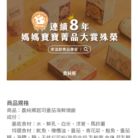
商品規格
商品：農純鄉起司番茄海鮮燉飯
成份：
基底食材：水、鮮乳、白米、洋蔥、馬鈴薯
特選食材：
魷魚、橄欖油、番茄、青花菜、鮭魚、番茄
糊、海鹽、糖、
(
.
.
.
天然起司粉
脫脂牛奶
乳酸菌
食鹽
凝乳酵