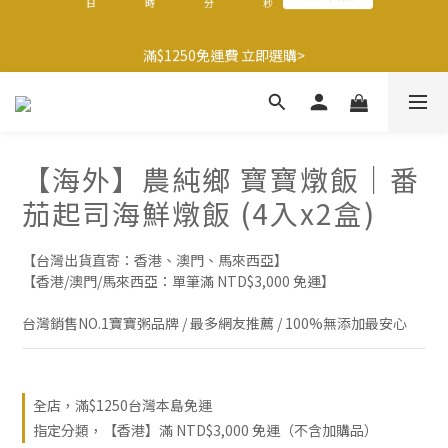
9
8
8
8
9
5
0
5
2
1
1
1
2
8
3
8
🍌香蕉哥哥橘子姊姊🍊聯名77折起
8
7
7
7
8
9
4
4
滿$1250免運費 立即選購>
1
0
:
0
0
:
1
7
:
2
7
最後倒數
7
6
6
6
7
8
3
3
日
時
分
秒
0
0
6
1
6
6
5
5
5
6
7
2
2
5
0
5
5
4
4
4
5
6
1
1
4
4
父親節送健康 禮盒$1080起 >
4
3
3
3
4
5
0
0
3
3
3
2
2
2
3
9
4
9
2
2
2
1
1
1
2
8
3
8
🍌香蕉哥哥橘子姊姊🍊聯名77折起
【海外】農純鄉 寶寶燉飯｜番
1
1
1
0
:
0
0
:
1
7
:
2
7
最後倒數
0
0
日
時
分
秒
茄起司海鮮燉飯 (4入x2盒)
0
0
6
1
6
5
0
5
4
4
【台灣出貨直寄：香港、澳門、馬來西亞】
3
3
【香港/澳門/馬來西亞：單筆滿 NTD$3,000 免運】
2
2
1
1
台灣銷售NO.1寶寶粥品牌 / 最多網友推薦 / 100%無添加最安心
0
0
全店，滿$1250台灣本島免運
指定分類，【香港】滿 NTD$3,000 免運（不含加購品）