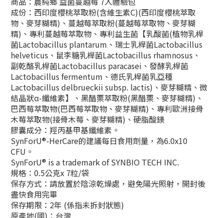
商品：農純鄉 益菌蔓越莓 7入體驗包
成份：
西印度櫻桃萃取粉(含維生素C)(西印度櫻桃萃取
物、麥芽糊精)、蔓越莓萃取粉(蔓越莓萃取物、麥芽糊
精)、專利蔓越莓萃取物、專利益生菌【乳酸菌(植物乳桿
菌Lactobacillus plantarum、瑞士乳桿菌Lactobacillus
helveticus、鼠李糖乳桿菌Lactobacillus rhamnosus、
副乾酪乳桿菌Lactobacillus paracasei、發酵乳桿菌
Lactobacillus fermentum、德氏乳桿菌乳亞種
Lactobacillus delbrueckii subsp. lactis)、麥芽糊精、微
結晶狀α-纖維素】、黑醋栗萃取粉(黑醋栗、麥芽糊精)、
巴西莓萃取物(巴西莓萃取物、麥芽糊精)、專利歐洲接骨
木莓萃取物(接骨木莓、麥芽糊精)、硬脂酸鎂
膠囊成分：羥丙基甲基纖維素。
SynForU®-HerCare的建議每日食用劑量，為6.0x10
CFU。
SynForU® is a trademark of SYNBIO TECH INC.
規格：0.5公克x 7粒/袋
保存方式：請放置於陰涼乾燥處，避免陽光照射，開封後
盡快食用完畢
保存期限：2年 (係指未拆封狀態)
原產地(國)：台灣