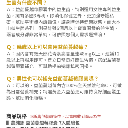
生菌有什麼不同？
Ａ：益菌蔓越莓膠囊中的益生菌，特別選用女性專利益生
菌，擁有多國3專利，除消化保健之外，更加強守護私
密，幫助平衡體內酸鹼值，讓身體保持健康狀態。而大本
山益生菌系列，則是針對6個月以上寶寶開發的益生菌，
兩者成分都非常單純，可依照您個人需求選擇唷！
Ｑ：幾歲以上可以食用益菌蔓越莓？
Ａ：因內含有效天然花青素高含量達48mg以上，建議12
歲以上再服用即可。建立日常良好衛生習慣，搭配益菌蔓
越莓膠囊補充，可幫助提前遠離私密困擾。
Ｑ：男性也可以補充益菌蔓越莓膠囊嗎？
Ａ：可以的，益菌蔓越莓內含100%全天然維他命C，可做
為日常營養補充；特選黃金六益菌更可維持良好細菌叢生
態、幫助消化順暢。
商品規格
※新舊包裝轉換中，以實際收到商品為主
▌農純鄉 益菌蔓越莓膠囊 7入體驗包