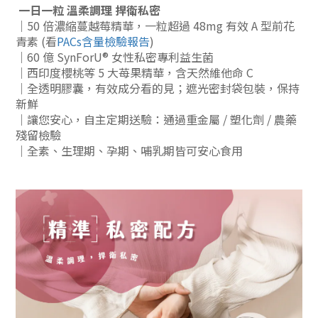
一日一粒 溫柔調理 捍衛私密
｜
50 倍濃縮蔓越莓精華，
一粒超過 48mg 有效 A 型前花
青素 (看
PACs含量檢驗報告
)
｜60 億 S
ynForU® 女性私密專利益生菌
｜西印度櫻桃等 5 大苺果精華，含天然維他命 C
｜全透明膠囊，有效成分看的見；遮光密封袋包裝，保持
新鮮
｜讓您安心，自主定期送驗：通過重金屬 / 塑化劑 / 農藥
殘留檢驗
｜全素、生理期、孕期、哺乳期皆可安心食用