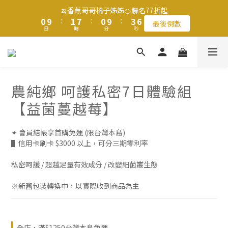
6
6
1
1
2
2
8
8
1
1
4
4
🍌香蕉哥哥橘子姊姊🍊聯名77折起
🍌香蕉哥哥橘子姊姊🍊聯名77折起
5
5
0
0
9
9
:
:
1
1
7
7
:
:
0
0
9
9
:
:
3
3
4
4
最後倒數
最後倒數
9
日
日
時
時
9
分
分
秒
秒
8
8
0
0
6
6
8
8
2
2
3
3
8
9
8
7
7
5
5
7
7
1
1
2
2
7
8
7
6
6
4
4
6
6
0
0
滿$1250免運費 立即選購>
1
1
6
7
6
9
5
5
3
3
5
5
0
0
5
6
5
8
9
4
4
2
2
4
4
4
5
4
7
農純鄉 呵護私密7日體驗組
8
3
3
1
1
3
3
父親節送健康 禮盒$1080起 >
3
4
3
6
7
2
2
0
0
2
2
【益菌蔓越莓】
2
3
9
2
5
6
1
1
1
1
1
2
8
1
4
🍌香蕉哥哥橘子姊姊🍊聯名77折起
5
0
0
0
0
0
9
:
1
7
:
0
9
:
3
4
✦ 會員結帳享首購免運 (限台灣本島)
最後倒數
日
時
分
秒
8
0
6
8
2
3
▌信用卡刷卡 $3000 以上，可分三期零利率
7
5
7
1
2
6
4
6
0
私密呵護 / 超越足量有效成分 / 改變細菌叢生態
1
5
3
5
0
※新舊包裝轉換中，以實際收到商品為主
4
2
4
3
1
3
2
0
2
1
1
全店，滿$1250台灣本島免運