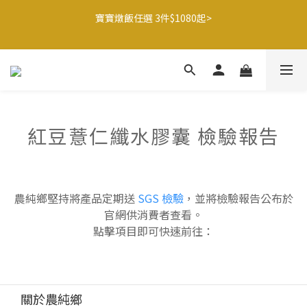
4
4
6
9
8
2
1
3
1
9
1
8
3
6
5
寶寶燉飯任選 3件$1080起>
🍌香蕉哥哥橘子姊姊🍊聯名77折起
3
3
5
8
7
1
0
2
0
8
:
0
7
:
2
5
:
4
9
最後倒數
2
2
9
4
7
6
0
1
日
時
分
秒
7
6
1
4
3
8
1
9
1
8
3
6
5
🍌香蕉哥哥橘子姊姊🍊聯名77折起
0
6
5
0
3
2
7
0
8
:
0
7
:
2
5
:
4
9
最後倒數
5
4
2
1
6
日
時
分
秒
7
6
1
4
3
8
4
3
1
0
5
6
5
0
3
2
7
3
2
0
4
5
4
2
1
6
2
1
3
4
3
1
0
5
紅豆薏仁纖水膠囊 檢驗報告
1
0
2
3
2
0
4
0
1
2
1
3
0
1
0
2
0
1
農純鄉堅持將產品定期送
SGS 檢驗
，並將檢驗報告公布於
0
官網供消費者查看。
點擊項目即可快速前往：
關於農純鄉