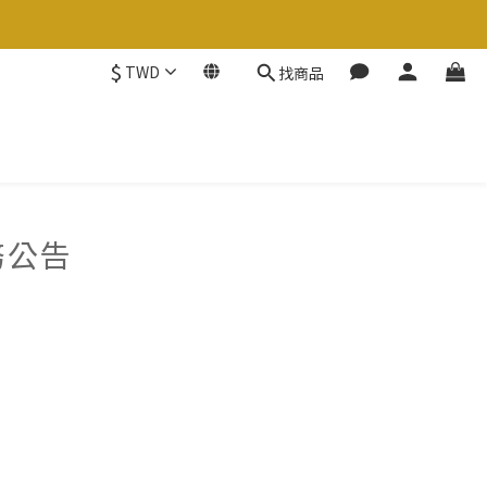
$
TWD
找商品
務公告