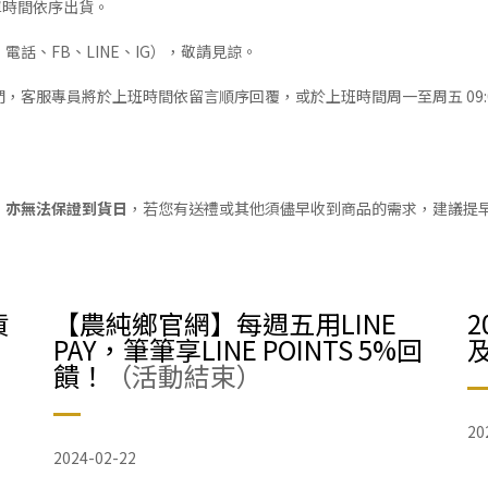
下單時間依序出貨。
話、FB、LINE、IG），敬請見諒。
專員將於上班時間依留言順序回覆，或於上班時間周一至周五 09:00~17:0
，亦無法保證到貨日
，若您有送禮或其他須儘早收到商品的需求，建議提
貨
【農純鄉官網】每週五用LINE
PAY，筆筆享LINE POINTS 5%回
饋！
（活動結束）
20
2024-02-22