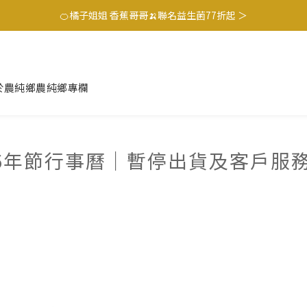
🍊橘子姐姐 香蕉哥哥🍌聯名益生菌77折起 ＞
滿$1250免運費 立即選購>
滿$1250免運費 立即選購>
於農純鄉
農純鄉專欄
26年節行事曆｜暫停出貨及客戶服