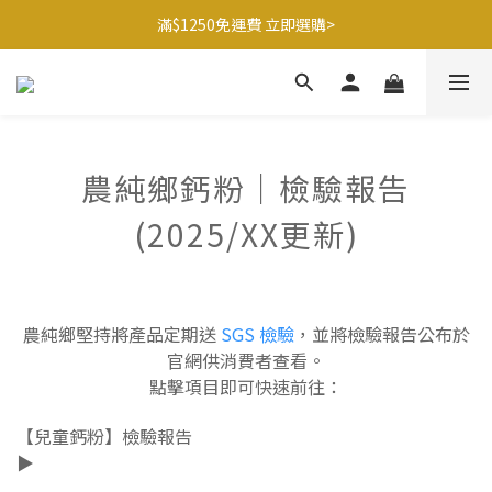
滿$1250免運費 立即選購>
滿$1250免運費 立即選購>
父親節送健康 禮盒$1080起 >
🍊橘子姐姐 香蕉哥哥🍌聯名益生菌77折起 ＞
滿$1250免運費 立即選購>
農純鄉鈣粉｜檢驗報告
(2025/XX更新)
農純鄉堅持將產品定期送
SGS 檢驗
，並將檢驗報告公布於
官網供消費者查看。
點擊項目即可快速前往：
【兒童鈣粉】檢驗報告
▶