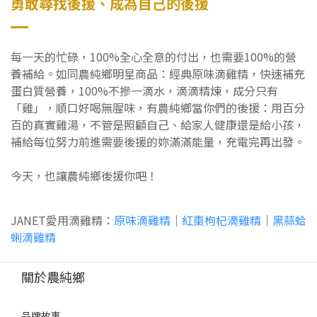
勇敢尋找後援、成為自己的後援
每一天的忙碌，100%全心全意的付出，也需要100%的營
養補給。如同農純鄉明星商品：經典原味滴雞精，快速補充
蛋白質營養，100%不摻一滴水，滴滴精煉，成分只有
「雞」，順口好喝無腥味，有農純鄉當你們的後援：用百分
百的真實雞湯，不管是照顧自己、給家人健康還是給小孩，
補給每位努力前進需要後援的妳滿滿能量，充電完再出發。
今天，也讓農純鄉後援你吧！
JANET愛用滴雞精：
原味滴雞精
｜
紅棗枸杞滴雞精
｜
黑蒜蛤
蜊滴雞精
關於農純鄉
品牌故事