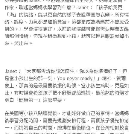
身兼多職的Janet，不但是旅遊節目主持人、更跨足演員、
作家，聊起當媽媽後學習到什麼？Janet：「孩子給我更
「滿」的情緒，能以更自然的樣子去詮釋喜怒哀樂，所有情
緒、態度、力氣都是加倍豐富，這都是成為媽媽前不曾感受
到的。」學會演得更好，以前的我演戲可能還需要時間去醞
釀那個情緒，但現在稍微想到小孩，就可以輕易眼淚就掉出
來、笑出來。
Janet：「大家都告訴你該怎麼生，你以為你準備好了，但
是當小孩出生的那一刻，You never ready！」精神、賀爾
蒙上，那真的是最需要後援的時候。當小孩生病時，更是如
此，有時候會希望孩子把不舒服都給媽媽，最煎熬的時候才
明白「健康第一」這麼重要。
在美國等小孩八點睡覺後，才能好好做自己的事情。當媽媽
後學習分配時間，需要先規劃安排行程，兩個孩子優先排第
一，而媽媽自己的時間，總排在最後順位。在台灣相對較自