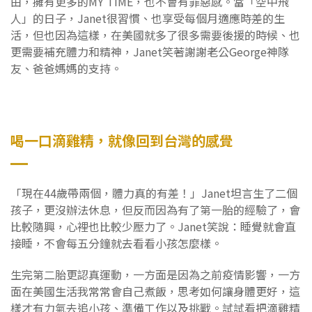
由，擁有更多的MY TIME，也不會有罪惡感。當「空中飛
人」的日子，Janet很習慣、也享受每個月適應時差的生
活，但也因為這樣，在美國就多了很多需要後援的時候、也
更需要補充體力和精神，Janet笑著謝謝老公George神隊
友、爸爸媽媽的支持。
喝一口滴雞精，就像回到台灣的感覺
「現在44歲帶兩個，體力真的有差！」Janet坦言生了二個
孩子，更沒辦法休息，但反而因為有了第一胎的經驗了，會
比較隨興，心裡也比較少壓力了。Janet笑說：睡覺就會直
接睡，不會每五分鐘就去看看小孩怎麼樣。
生完第二胎更認真運動，一方面是因為之前疫情影響，一方
面在美國生活我常常會自己煮飯，思考如何讓身體更好，這
樣才有力氣去追小孩、準備工作以及挑戰。試試看把滴雞精