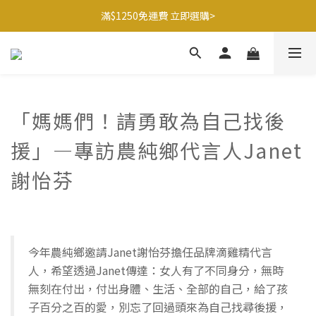
滿$1250免運費 立即選購>
滿$1250免運費 立即選購>
父親節送健康 禮盒$1080起 >
🍊橘子姐姐 香蕉哥哥🍌聯名益生菌77折起 ＞
滿$1250免運費 立即選購>
「媽媽們！請勇敢為自己找後
援」—專訪農純鄉代言人Janet
謝怡芬
今年農純鄉邀請Janet謝怡芬擔任品牌滴雞精代言
人，希望透過Janet傳達：女人有了不同身分，無時
無刻在付出，付出身體、生活、全部的自己，給了孩
子百分之百的愛，別忘了回過頭來為自己找尋後援，