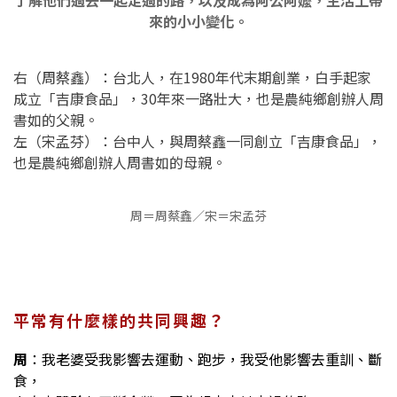
了解他們過去一起走過的路，以及成為阿公阿嬤，生活上帶
來的小小變化。
右（周蔡鑫）：台北人，在1980年代末期創業，白手起家
成立「吉康食品」，30年來一路壯大，也是農純鄉創辦人周
書如的父親。
左（宋孟芬）：台中人，與周蔡鑫一同創立
「吉康食品」
，
也是農純鄉創辦人周書如的母親。
周＝周蔡鑫／宋＝宋孟芬
平常有什麼樣的共同興趣？
周
：我老婆受我影響去運動、跑步，我受他影響去重訓、斷
食，