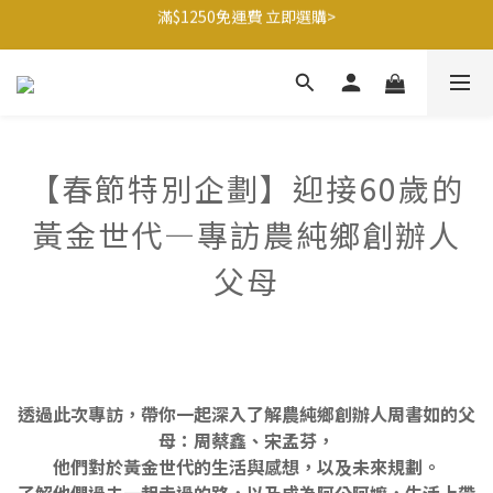
滿$1250免運費 立即選購>
父親節送健康 禮盒$1080起 >
🍊橘子姐姐 香蕉哥哥🍌聯名益生菌77折起 ＞
滿$1250免運費 立即選購>
【春節特別企劃】迎接60歲的
黃金世代—專訪農純鄉創辦人
父母
透過此次專訪，帶你一起深入了解農純鄉創辦人周書如的父
母：周蔡鑫、宋孟芬，
他們對於黃金世代的生活與感想，以及未來規劃。