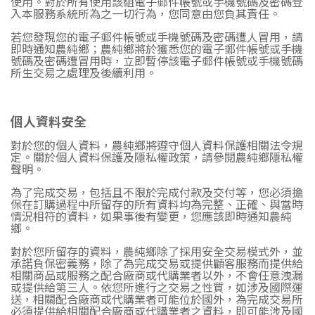
使用。對於所有使用該組電子郵件帳號或手機號碼及密碼登
入本服務系統所為之一切行為，您同意由您負其責任。
若您發現您的電子郵件帳號或手機號碼及密碼遭人冒用，請
即時通知農純鄉；農純鄉將於獲悉您的電子郵件帳號或手機
號碼及密碼遭冒用時，立即暫停該電子郵件帳號或手機號碼
所生交易之處理及後續利用。
個人資料安全
對於您的個人資料，農純鄉將遵守個人資料保護相關法令規
定。關於個人資料保護及隱私權政策，請參閱農純鄉隱私權
聲明。
為了完成交易，包括且不限於完成付款及交付等，您必須擔
保在訂購過程中所留存的所有資料均為完整、正確、與當時
情況相符的資料，如果事後有變更，您應該即時通知農純
鄉。
對於您所留存的資料，農純鄉除了採用安全交易模式外，並
承諾負保密義務，除了為完成交易或提供顧客服務而提供給
相關商品或服務之配合廠商或代購業者以外，不會任意洩漏
或提供給第三人。依您所進行之交易之性質，如涉及國際運
送，相關配合廠商或代購業者可能位於國外，為完成交易所
必須提供給相關配合廠商或代購業者之資料，即可能涉及國