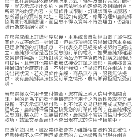
您一旦在農純鄉依照網頁所定方式、條件及流程完成訂購程
序，就表示您提出要約、願意依照本約定條款及相關網頁上
所載明的約定內容、交易條件或限制，訂購該商品或服務。
您所留存的資料如地址、電話如有變更，應即時通知農純鄉
協助進行相關處理，而且您不得以資料不符為理由，否認訂
購行為或拒絕付款。
在您完成線上訂購程序以後，本系統會自動經由電子郵件或
其他方式寄給您一封通知，但是該項通知只是通知您本系統
已經收到您的訂購訊息，不代表交易已經完成或契約已經成
立，農純鄉保留是否接受您的訂單的權利。如果農純鄉確認
交易條件無誤、您所訂購之商品仍有存貨或所訂購之服務仍
可提供、且無其他農純鄉無法接受訂單之情形，農純鄉會直
接通知配合廠商出貨，不另行通知，但是您可以在網站上查
詢出貨狀況。若交易條件有誤、商品無存貨、服務無法提
供、或有農純鄉無法接受訂單之情形，農純鄉得拒絕接受訂
購。
若您選擇以信用卡支付價金，您在線上輸入信用卡相關資
訊，目的是為了向發卡機構確認信用卡之有效性及取得交易
授權，不表示您已經付款、也不代表交易已經完成或契約已
經成立，農純鄉保留是否接受您的訂單的權利；在農純鄉接
受您的訂購以前，您無需付款，農純鄉不會請領信用卡交易
款項，該筆交易金額也不會出現在您的信用卡帳單中。
您瞭解並同意，雖然農純鄉會盡力維護相關資料的正確性，
但農純鄉不以任何明示或默示的方式保證所有出現在網頁