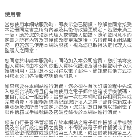
使用者
當您使用本網站服務時，即表示您已閱讀、瞭解並同意接受
本註冊同意書之所有內容及其後修改變更規定。若您未滿二
十歲，應於您的法定代理人或監護人閱讀、瞭解並同意本約
定書之所有內容及其後修改變更規定後，方得使用本網站服
務，但若您已使用本網站服務，視為您已取得法定代理人或
監護人之同意。
您同意於申請本服務時，同時加入本公司會員，您所填寫支
個人資料將由本公司依個人資料保護法及隱私權聲明予以保
護級利用，並同意本公司得以電子郵件、簡訊或其他方式提
供您本公司各項服務與優惠訊息。
如果您要在本網站進行消費，您必須在首次訂購流程中先填
入您所合法取得且仍有效使用之電子郵件信箱或手機號碼，
並自行設定一組密碼；當您第一次在本網站留存相關資料或
完成消費，本服務系統將紀錄您所填入之電子郵件信箱或手
機號碼及您所自行設定之密碼，您並同意日後應以該組電子
郵件信箱或手機號碼及密碼登錄後於本網站進行消費。
您有自行妥善保管您留存於本網站之電子郵件帳號或手機號
碼及所自行設定密碼之義務，不得將該電子郵件帳號或手機
號碼及密碼透露或提供給第三人知悉、或出借或轉讓第三人