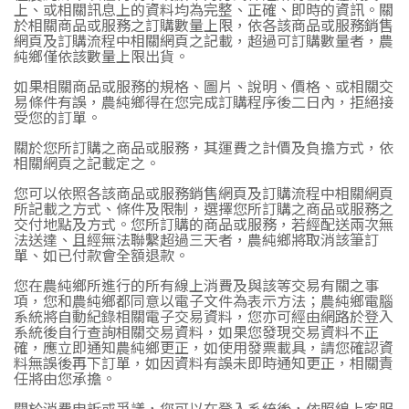
上、或相關訊息上的資料均為完整、正確、即時的資訊。關
於相關商品或服務之訂購數量上限，依各該商品或服務銷售
網頁及訂購流程中相關網頁之記載，超過可訂購數量者，農
純鄉僅依該數量上限出貨。
如果相關商品或服務的規格、圖片、說明、價格、或相關交
易條件有誤，農純鄉得在您完成訂購程序後二日內，拒絕接
受您的訂單。
關於您所訂購之商品或服務，其運費之計價及負擔方式，依
相關網頁之記載定之。
您可以依照各該商品或服務銷售網頁及訂購流程中相關網頁
所記載之方式、條件及限制，選擇您所訂購之商品或服務之
交付地點及方式。您所訂購的商品或服務，若經配送兩次無
法送達、且經無法聯繫超過三天者，農純鄉將取消該筆訂
單、如已付款會全額退款。
您在農純鄉所進行的所有線上消費及與該等交易有關之事
項，您和農純鄉都同意以電子文件為表示方法；農純鄉電腦
系統將自動紀錄相關電子交易資料，您亦可經由網路於登入
系統後自行查詢相關交易資料，如果您發現交易資料不正
確，應立即通知農純鄉更正，如使用發票載具，請您確認資
料無誤後再下訂單，如因資料有誤未即時通知更正，相關責
任將由您承擔。
關於消費申訴或爭議，您可以在登入系統後，依照線上客服