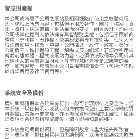
智慧財產權
本公司或所屬子公司之網站及相關通路所使用之軟體或程
式、網站上所有內容，包括但不限於著作、圖片、檔案、資
訊、資料、網站架構、網站畫面的安排、網頁設計，均由本
公司或其他權利人依法擁有其智慧財產權，包括但不限於商
標權、專利權、著作權、營業秘密與專有技術等。任何人不
得逕自使用、修改、重製、公開播送、改作、散布、發行、
公開發表、進行還原工程、解編或反向組譯。若您欲引用或
轉載前述軟體、程式或網站內容，必須依法取得本公司或其
他權利人的事前書面同意。尊重智慧財產權是您應盡的義
務，如有違反，您應對本公司負損害賠償責任（包括但不限
於訴訟費用及律師費用等）。
系統安全及備份
農純鄉將確保本系統具有符合一般可合理期待之安全性；但
本系統不以任何明示或默示的方式擔保您所上載或傳輸的資
料將被正常顯示或處理、亦不擔保資料傳輸的正確性，如果
您發現本系統有錯誤或疏失，請立即通知農純鄉。
本系統會定期備份資料，但是除因故意或重大過失所致者
外，農純鄉不對任何資料的失誤刪除、或備份錯誤或失敗負