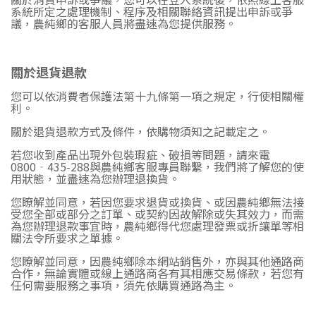
系統所定之處理機制、程序及相關聯絡資訊提出申訴或爭
議，農純鄉的客服人員將盡速為您提供服務。
關於退貨退款
您可以依消費者保護法第十九條第一項之規定，行使相關權
利。
關於退貨退款方式及條件，依購物須知之記載定之。
若您收到產品出現外包裝瑕疵、破損等問題，請來電
0800
‐
435-288
與農純鄉客服專員聯繫，我們將了解您的使
用狀態，並盡速為您辦理退換貨。
您瞭解並同意，若因您要求退貨或換貨、或因農純鄉無法接
受您全部或部分之訂單、或契約因故解除或失其效力，而需
為您辦理退款事宜時，農純鄉得代您處理發票或折讓單等相
關法令所要求之單據。
您瞭解並同意，因農純鄉除本網站銷售外，亦與其他通路商
合作，無論實體或線上通路商各有其相應交易條款，若您有
任何需要服務之事項，須先依購買通路為主。