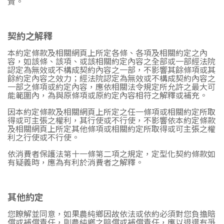
責。
契約之解釋
本約定條款及相關網頁上所定各條、各項及相關約定之內
容，如該條、該項、或該相關約定內容之全部或一部經法院
認定為無效或不構成契約內容之一部，不影響其餘條項或其
餘約定內容之效力；經法院認定為無效或不構成契約內容之
一部之條項或約定內容，應依相關法令規定所允許之最大可
能範圍內，為與原條項或原約定內容相符之解釋或補充。
因本約定條款及相關網頁上所定之任一條項或相關約定所取
得或可主張之權利，其行使或不行使，不影響依本約定條款
及相關網頁上所定其他條項或相關約定所取得或可主張之權
利之行使或不行使。
依消費者保護法第十一條第二項之規定，定型化契約條款如
有疑義時，應為有利於消費者之解釋。
其他約定
您瞭解並同意，如果農純鄉因故依法或依約必須對您負擔賠
償或補償責任，則農純鄉之賠償或補償責任，應以退還有爭