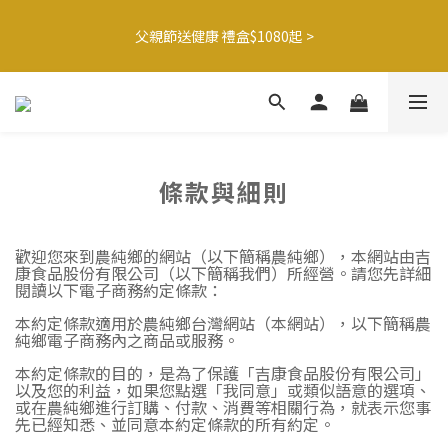
6
5
7
8
9
9
3
0
2
1
3
4
5
9
6
5
🍌香蕉哥哥橘子姊姊🍊聯名77折起
5
4
6
7
8
9
8
2
父親節送健康 禮盒$1080起 >
1
0
:
2
3
:
4
8
:
5
4
4
3
5
6
7
8
7
最後倒數
1
日
時
分
秒
0
1
2
3
7
4
3
3
2
4
5
6
7
6
0
0
1
2
6
3
2
2
1
3
4
5
9
6
5
🍌香蕉哥哥橘子姊姊🍊聯名77折起
0
1
5
2
1
1
0
:
2
3
:
4
8
:
5
4
最後倒數
0
4
1
0
日
時
分
秒
0
1
2
3
7
4
3
3
0
0
1
2
6
3
2
2
0
1
5
2
1
條款與細則
1
0
4
1
0
0
3
0
2
歡迎您來到農純鄉的網站（以下簡稱農純鄉），本網站由吉
1
康食品股份有限公司（以下簡稱我們）所經營。請您先詳細
閱讀以下電子商務約定條款：
0
本約定條款適用於農純鄉台灣網站（本網站），以下簡稱農
純鄉電子商務內之商品或服務。
本約定條款的目的，是為了保護「吉康食品股份有限公司」
以及您的利益，如果您點選「我同意」或類似語意的選項、
或在農純鄉進行訂購、付款、消費等相關行為，就表示您事
先已經知悉、並同意本約定條款的所有約定。