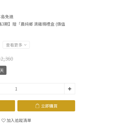
本島免運
3期】贈「農純鄉 滴雞精禮盒 (價值
查看更多
2,360
0天
立即購買
加入追蹤清單