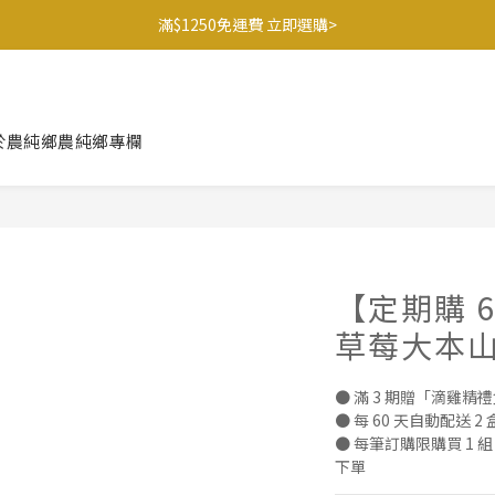
滿$1250免運費 立即選購>
父親節送健康 禮盒$1080起 >
🍊橘子姐姐 香蕉哥哥🍌聯名益生菌77折起 ＞
於農純鄉
農純鄉專欄
滿$1250免運費 立即選購>
【定期購 
草莓大本山
● 滿 3 期贈「滴雞精禮盒
● 每 60 天自動配送 2
● 每筆訂購限購買 1 組
下單