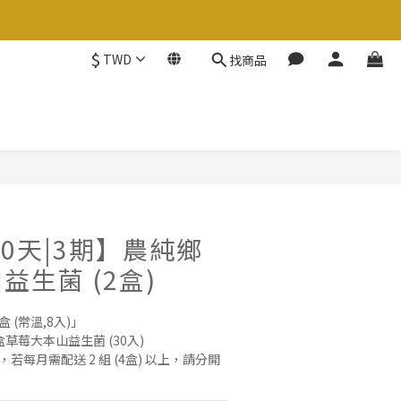
$
TWD
找商品
立即購買
60天|3期】農純鄉
益生菌 (2盒)
 (常溫,8入)」
 盒草莓大本山益生菌 (30入)
，若每月需配送 2 組 (4盒) 以上，請分開