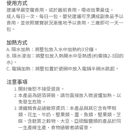
使用方式
建議早晨空腹食用，或於飯前食用，吸收效果最佳。
成人每日一次，每日一包。嬰兒建議可烹調成副食品予以
食用，並依照寶寶狀況漸進地予以食用，三歲即可一天一
包。
加熱方式
A. 隔水加熱：將整包放入水中加熱約3分鐘。
B. 隔水浸泡：將整包放入熱開水中至熱透(約需換2-3回的
水)。
C. 電鍋加熱：將整包置於瓷碗中放入電鍋半碗水跳起。
注意事項
開封後恕不接受退貨。
本產品為鋁箔袋裝，請勿直接放入微波爐加熱，以
免發生危險。
滴雞精食品過敏原資訊：
本產品與其它含有甲殼
類、花生、牛奶、堅果類、蛋、魚類、堅果類、芝
麻、含麩質之穀物、大豆、亞硫酸鹽類的產品於同
一生產線生產，食物過敏者請留意。