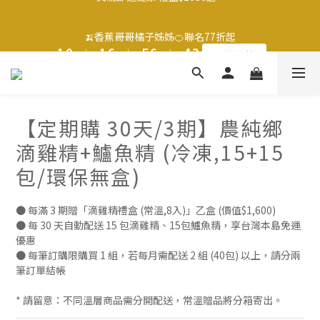
2
2
1
1
2
2
7
7
6
6
7
7
5
5
3
3
🍌香蕉哥哥橘子姊姊🍊聯名77折起
🍌香蕉哥哥橘子姊姊🍊聯名77折起
1
1
0
0
:
:
1
1
6
6
:
:
5
5
6
6
:
:
4
4
2
2
最後倒數
最後倒數
日
日
9
時
時
分
分
秒
秒
0
0
0
0
5
5
4
4
5
5
3
3
1
1
9
8
9
4
4
3
3
4
4
2
2
0
0
8
7
8
9
3
3
2
2
3
3
1
1
滿$1250免運費 立即選購>
7
6
7
8
2
2
1
1
2
2
0
0
6
5
6
9
7
1
1
0
0
1
1
5
4
5
9
8
6
【定期購 30天/3期】農純鄉
0
0
0
0
父親節送健康 禮盒$1080起 >
4
3
4
9
8
9
7
5
滴雞精+鱸魚精 (冷凍,15+15
3
2
3
8
7
8
6
4
2
1
2
7
6
7
5
3
🍌香蕉哥哥橘子姊姊🍊聯名77折起
包/環保無盒)
1
0
:
1
6
:
5
6
:
4
2
最後倒數
日
時
分
秒
0
0
5
4
5
3
1
● 每滿 3 期贈「滴雞精禮盒 (常溫,8入)」乙盒 (價值$1,600)
4
3
4
2
0
● 每 30 天自動配送 15 包滴雞精、15包鱸魚精，享台灣本島免運
3
2
3
1
優惠
2
1
2
0
● 每筆訂購限購買 1 組，若每月需配送 2 組 (40包) 以上，請分兩
1
0
1
筆訂單結帳
0
0
* 請留意：不同溫層商品需分開配送，常溫贈品將分箱寄出。