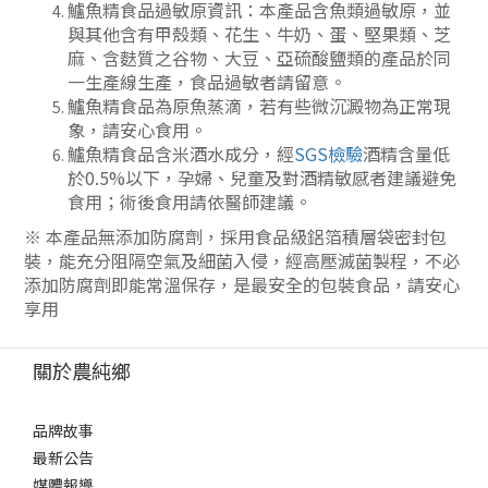
鱸魚精食品過敏原資訊：本產品含魚類過敏原，並
與其他含有甲殼類、花生、牛奶、蛋、堅果類、芝
麻、含麩質之谷物、大豆、亞硫酸鹽類的產品於同
一生產線生產，食品過敏者請留意。
鱸魚精食品為原魚蒸滴，若有些微沉澱物為正常現
象，請安心食用。
鱸魚精食品含米酒水成分，經
SGS檢驗
酒精含量低
於0.5%以下，孕婦、兒童及對酒精敏感者建議避免
食用；術後食用請依醫師建議。
※ 本產品無添加防腐劑，採用食品級鋁箔積層袋密封包
裝，能充分阻隔空氣及細菌入侵，經高壓滅菌製程，不必
添加防腐劑即能常溫保存，是最安全的包裝食品，請安心
享用
關於農純鄉
品牌故事
最新公告
媒體報導