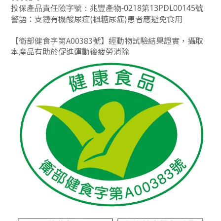
投保產品責任險字號：兆豐產物-0218第13PDL00145號
警語：支鏈有機酸尿症(楓糖尿症)患者應避免食用
【衛部健食字第A00383號】經動物試驗結果證實，攝取
本產品有助於促進運動後疲勞消除