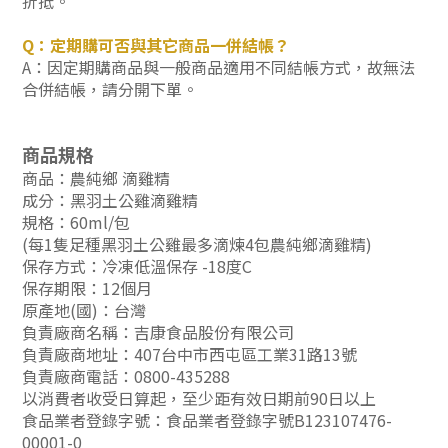
折抵。
Q：定期購可否與其它商品一併結帳？
A：因定期購商品與一般商品適用不同結帳方式，故無法
合併結帳，請分開下單。
商品規格
商品：農純鄉 滴雞精
成分：黑羽土公雞滴雞精
規格：60ml/包
(每1隻足種黑羽土公雞最多滴煉4包農純鄉滴雞精)
保存方式：冷凍低溫保存 -18度C
保存期限：12個月
原產地(國)：台灣
負責廠商名稱：吉康食品股份有限公司
負責廠商地址：407台中市西屯區工業31路13號
負責廠商電話：0800-435288
以消費者收受日算起，至少距有效日期前90日以上
食品業者登錄字號：食品業者登錄字號B123107476-
00001-0