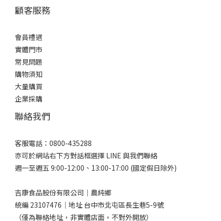
質蛋白質，營養補給的關鍵：手術就像是身體經歷了一場「大
顧客服務
戰」，維持健康組織需要大量「蓋房子的磚塊」——也就是蛋白質，
鱸魚的魚肉細嫩，屬於優質蛋白質，能夠被人體作為營養補給來源
會員禮遇
之一，適合病後之補養脂肪含量低，好消化不負擔：術後的消化機
實體門市
能相對脆弱，鱸魚屬於白肉魚，脂肪含量低，比起油脂較多的紅
常見問題
肉，鱸魚湯的湯頭清爽不油膩，能減少消化負擔液體補充，維持代
購物須知
謝：喝湯同時也是在補充水分，維持身體正常的機能術後鱸魚湯怎
大量購買
麼煮？鱸魚湯DIY食譜如下：準備1-2 塊鱸魚、清水、少許蔥段和極
企業採購
少量的鹽巴。鱸魚塊要先洗淨，用滾水川燙後撈起，這樣可以去除
聯絡我們
腥味和雜質。將燙好的魚塊放入鍋中，加入清水和蔥段，大火煮滾
後轉小火，蓋鍋蓋煮約 8-10 分鐘，直到魚肉熟透。最後加入極少量
鹽巴調味即可。術後初期喝，請務必將湯汁的油脂撈掉，並過濾掉
客服電話：0800-435288
細小的魚肉渣唷！這樣能確保湯頭清澈，減少腸胃道負擔。鱸魚湯
亦可於網站右下方對話框選擇 LINE 與我們聯絡
可以加薑加酒嗎？很多人在煮湯時都會冒出同樣的疑惑「薑可以加
週一至週五 9:00-12:00、13:00-17:00 (國定假日除外)
嗎？要不要放點酒？」，網路上也有人問「魚湯到底能不能加
薑？」這類問題，其實是許多人共同的好奇點，關於「薑」少量加
吉康食品股份有限公司｜農純鄉
入即可，可用於去腥、提味，若腸胃較敏感者，建議以少量為主。
統編 23107476｜地址 台中市北屯區長生巷5-9號
「米酒」則是不建議添加，主要考量為病後之補養需維持清淡飲
（僅為聯絡地址，非實體店面，不對外開放）