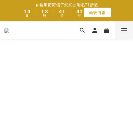
1
0
:
1
8
:
4
1
:
4
1
2
1
2
9
5
2
5
2
最後倒數
🍌香蕉哥哥橘子姊姊🍊聯名77折起
日
9
時
分
秒
0
0
7
3
0
3
0
1
0
:
1
8
:
4
1
:
4
1
最後倒數
9
8
9
9
9
6
2
2
日
時
分
秒
0
0
7
3
0
3
0
8
7
8
8
8
5
1
1
滿$1250免運費 立即選購>
6
2
2
7
6
7
7
7
4
0
0
5
1
1
6
5
6
9
6
9
6
3
4
0
0
5
4
5
8
5
8
5
2
3
父親節送健康 禮盒$1080起 >
4
3
4
7
4
7
4
1
2
3
2
3
6
3
6
3
0
1
2
1
2
9
5
2
5
2
🍌香蕉哥哥橘子姊姊🍊聯名77折起
0
1
0
:
1
8
:
4
1
:
4
1
最後倒數
日
時
分
秒
0
0
7
3
0
3
0
6
2
2
5
1
1
4
0
0
3
2
1
0