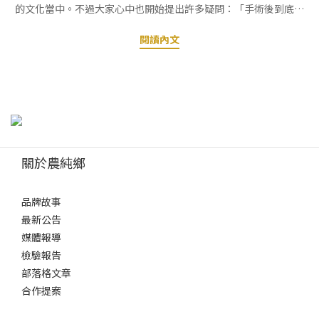
的文化當中。不過大家心中也開始提出許多疑問：「手術後到底多
久可以開始喝魚湯？」、「鱸魚精、鱸魚湯，術後是不是要隔一週
閱讀內文
才比較安全？」、「魚湯是不是不能加薑？會不會影響傷口？」別
擔心，今天營養師就來一次解答這些術後飲食的常見迷思！術後鱸
魚湯 常見QA手術後多久可以喝鱸魚湯？術後喝鱸魚湯的好處術後鱸
魚湯怎麼煮？開刀後魚湯不用煮，鱸魚精提供完整營養手術後多久
可以喝鱸魚湯？手術後的飲食進展，主要取決於你的手術類型、麻
醉方式，以及最重要的——腸胃道恢復狀況，醫師會先確認你的腸道
已經開始排氣、蠕動，代表消化系統在重新啟動。術後飲食從清流
關於農純鄉
質開始，你可以喝過濾後的米湯、濾過渣的果汁、運動飲料等，接
著，如果身體適應良好，就會進展到全流質和軟質飲食，這時候鱸
品牌故事
魚精和去油清淡的鱸魚湯就可以正式登場囉！ptt上有人說「鱸魚湯
最新公告
術後要隔一週才安全」，這通常是指重大手術、或消化道手術的病
媒體報導
患。對於一般手術，只要經醫師確認可以開始進食軟質食物，通常
檢驗報告
在術後 2-3 天，就可以開始喝清淡且徹底去油的鱸魚湯了！不過，
部落格文章
當然還是要聽從你的主治醫師或營養師的指示！➜ 立即選購：農純
合作提案
鄉鱸魚精術後喝鱸魚湯的好處為什麼長輩都推薦術後要喝鱸魚湯？
鱸魚之所以成為術後、病後調理的經典聖品，不是沒有原因的！優