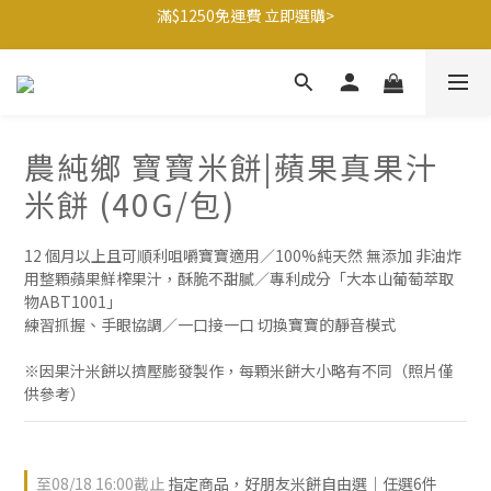
父親節送健康 禮盒$1080起 >
滿$1250免運費 立即選購>
🍊橘子姐姐 香蕉哥哥🍌聯名益生菌77折起 ＞
滿$1250免運費 立即選購>
農純鄉 寶寶米餅|蘋果真果汁
米餅 (40G/包)
12 個月以上且可順利咀嚼寶寶適用／100%純天然 無添加 非油炸
用整顆蘋果鮮榨果汁，酥脆不甜膩／專利成分「大本山葡萄萃取
物ABT1001」
練習抓握、手眼協調／一口接一口 切換寶寶的靜音模式
※因果汁米餅以擠壓膨發製作，每顆米餅大小略有不同（照片僅
供參考）
至
08/18 16:00
截止
指定商品，好朋友米餅自由選｜任選6件