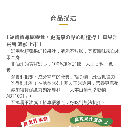
商品描述
1歲寶寶專屬零食，更健康の點心新選擇！ 真果汁
米餅 濃郁上市
！
｜
選用整顆蘋果鮮榨果汁，酥脆不甜膩，真實甜味來自水
果本身
｜
非油炸的寶寶點心，100%無添加糖、人工香料、色
素！
｜
營養師把關：成分簡單的寶寶手指食物，練習抓握力
｜
吃得到米香！在地糙米&非基改玉米選用，營養更完整
｜
添加維持保護力獨家專利：「大本山葡萄萃取物
ABT1001」
+
｜
不
掉屑不油膩！搭車優雅吃，好吃到無法抗拒～