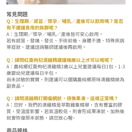
常見問題
Q：生理期／感冒／懷孕／哺乳／產後可以飲用嗎？是否
有不建議食用的族群呢？
A：生理期／懷孕／哺乳／產後皆可安心飲用。
若有感冒、發燒、發炎、手術前後、身體不適、特殊疾病
等症狀，建議諮詢醫師建議後再飲用。
Q：請問紅棗枸杞滴雞精建議幾歲以上才可以喝呢？
A：農純鄉紅棗枸杞滴雞精3歲以上兒童建議每日1包，1-3
歲嬰幼兒建議每日半包。
尚未試敏的寶寶，則建議可以選購農純鄉原味滴雞精做為
副食品。
Q：請問滴雞精打開偏稠狀，很像果凍，這樣正常嗎？
A：您好，我們的滴雞精是萃取雞隻精華，含有豐富的膠
質，受溫度影響，若氣溫較低，則會形成果凍狀，加熱後
就會恢復原本狀態，請您放心喔~
商品規格