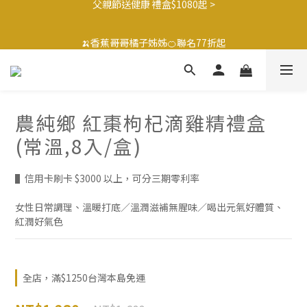
3
3
2
2
1
1
1
1
1
1
2
2
4
4
5
5
🍌香蕉哥哥橘子姊姊🍊聯名77折起
🍌香蕉哥哥橘子姊姊🍊聯名77折起
2
2
1
1
0
0
:
:
0
0
0
0
:
:
1
1
3
3
:
:
4
4
1
1
最後倒數
最後倒數
日
日
9
9
時
時
9
分
分
秒
秒
0
0
0
0
2
2
3
3
0
0
9
8
8
8
9
9
1
1
2
2
8
7
7
7
8
8
0
0
1
1
滿$1250免運費 立即選購>
7
6
6
6
7
9
7
0
0
6
5
5
5
6
8
9
6
5
4
4
4
5
7
8
農純鄉 紅棗枸杞滴雞精禮盒
5
父親節送健康 禮盒$1080起 >
4
3
3
3
4
6
7
4
(常溫,8入/盒)
3
2
2
2
3
5
6
3
2
1
1
1
2
4
5
🍌香蕉哥哥橘子姊姊🍊聯名77折起
2
1
0
:
0
0
:
1
3
:
4
1
▌信用卡刷卡 $3000 以上，可分三期零利率
最後倒數
日
時
分
秒
0
0
2
3
0
1
2
女性日常調理、溫暖打底／溫潤滋補無腥味／喝出元氣好體質、
0
1
紅潤好氣色
0
全店，滿$1250台灣本島免運