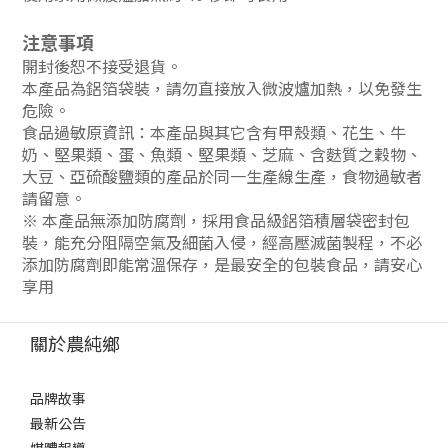
注意事項
開封後恕不接受退貨。
本產品為鋁箔袋裝，請勿直接放入微波爐加熱，以免發生
危險。
食品過敏原資訊：
本產品與其它含有甲殼類、花生、牛
奶、堅果類、蛋、魚類、堅果類、芝麻、含麩質之穀物、
大豆、亞硫酸鹽類的產品於同一生產線生產，食物過敏者
請留意。
※ 本產品無添加防腐劑，採用食品級鋁箔積層袋密封包
裝，能充分阻隔空氣及細菌入侵，經高壓滅菌製程，不必
添加防腐劑即能常溫保存，是最安全的包裝食品，請安心
享用
關於農純鄉
品牌故事
最新公告
媒體報導