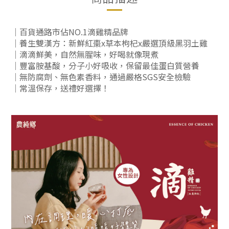
｜百貨通路市佔NO.1滴雞精品牌
｜養生雙漢方：新鮮紅棗x草本枸杞x嚴選頂級黑羽土雞
｜滴滴鮮美，自然無腥味，好喝就像現煮
｜豐富胺基酸，分子小好吸收，保留最佳蛋白質營養
｜無防腐劑、無色素香料，通過嚴格SGS安全檢驗
｜常溫保存，送禮好選擇！