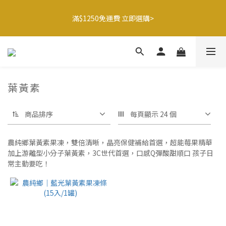
8
8
9
9
7
0
1
4
1
1
2
2
3
4
7
🍌香蕉哥哥橘子姊姊🍊聯名77折起
7
7
8
8
9
6
0
3
滿$1250免運費 立即選購>
0
9
:
0
1
:
1
2
:
3
6
最後倒數
6
6
7
7
8
9
5
2
日
時
分
秒
8
0
0
1
2
5
5
5
6
6
7
8
4
1
7
0
1
4
4
4
5
5
6
7
3
0
6
0
3
父親節送健康 禮盒$1080起 >
3
3
4
4
5
6
9
2
5
2
2
2
3
3
4
5
8
1
4
1
1
1
2
2
3
4
7
🍌香蕉哥哥橘子姊姊🍊聯名77折起
0
葉黃素
3
0
0
9
:
0
1
:
1
2
:
3
6
最後倒數
2
日
時
分
秒
8
0
0
1
2
5
1
商品排序
每頁顯示 24 個
7
0
1
4
0
6
0
3
5
2
農純鄉葉黃素果凍，雙倍清晰，晶亮保健補給首選，超能莓果精華
4
1
加上游離型小分子葉黃素，3C世代首選，口感Q彈酸甜順口 孩子日
3
0
常主動要吃！
2
1
0