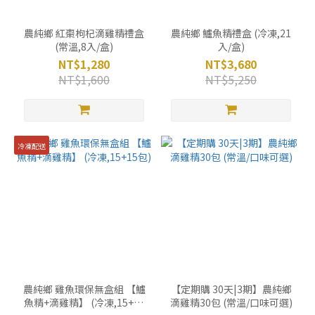
農純鄉 紅棗枸杞滴雞精禮盒
農純鄉 鱸魚精禮盒 (冷凍,21
(常溫,8入/盒)
入/盒)
NT$1,280
NT$3,680
NT$1,600
NT$5,250
冷凍配送
農純鄉 雞魚環保無盒組 【鱸
【定期購 30天|3期】農純鄉
魚精+滴雞精】 (冷凍,15+15
滴雞精30包 (常溫/口味可選)