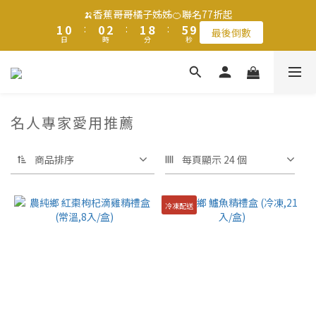
2
2
1
1
1
1
3
3
2
2
9
9
6
6
9
9
🍌香蕉哥哥橘子姊姊🍊聯名77折起
🍌香蕉哥哥橘子姊姊🍊聯名77折起
1
1
0
0
:
:
0
0
2
2
:
:
1
1
8
8
:
:
5
5
8
8
最後倒數
最後倒數
日
日
9
9
時
時
分
分
秒
秒
0
0
1
1
0
0
7
7
4
4
7
7
9
8
8
9
0
0
6
6
3
3
6
6
8
7
7
9
8
5
5
2
2
5
5
滿$1250免運費 立即選購>
7
6
6
8
7
4
4
1
1
4
4
6
5
5
7
6
3
3
0
0
3
3
5
4
4
6
5
9
名人專家愛用推薦
2
2
2
2
父親節送健康 禮盒$1080起 >
4
3
3
5
4
8
1
1
1
1
3
2
2
4
3
7
0
0
0
0
商品排序
每頁顯示 24 個
2
1
1
3
2
9
6
🍌香蕉哥哥橘子姊姊🍊聯名77折起
9
1
0
:
0
2
:
1
8
:
5
8
最後倒數
日
時
分
秒
0
1
0
7
4
7
冷凍配送
0
6
3
6
5
2
5
4
1
4
3
0
3
2
2
1
1
0
0