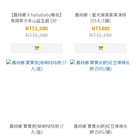
【農純鄉 X hahababy聯名】
農純鄉｜藍光葉黃素果凍條
青蘋果大本山益生菌 (30入/
(15入/1罐)
盒)
NT$1,080
NT$880
NT$1,380
NT$1,180
農純鄉 寶寶粥|蛤蜊咕咕粥 (7
農純鄉 寶寶米餅|紅豆棒棒米
入/盒)
餅 (50G/罐)