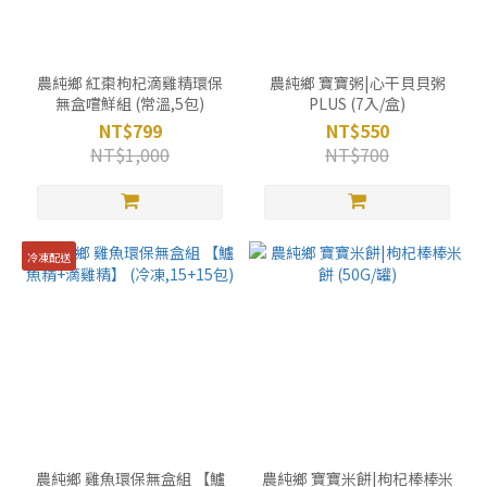
農純鄉 紅棗枸杞滴雞精環保
農純鄉 寶寶粥|心干貝貝粥
無盒嚐鮮組 (常溫,5包)
PLUS (7入/盒)
NT$799
NT$550
NT$1,000
NT$700
冷凍配送
農純鄉 雞魚環保無盒組 【鱸
農純鄉 寶寶米餅|枸杞棒棒米