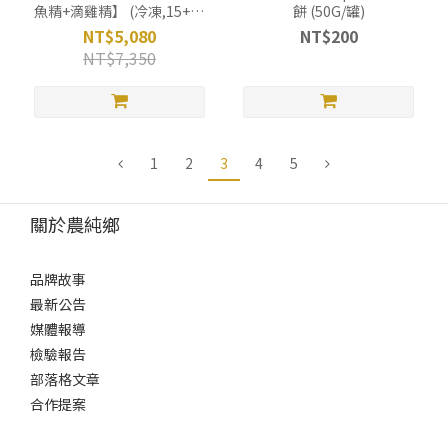
魚精+滴雞精】 (冷凍,15+15
餅 (50G/罐)
包)
NT$5,080
NT$200
NT$7,350
1
2
3
4
5
關於農純鄉
品牌故事
最新公告
媒體報導
檢驗報告
部落格文章
合作提案