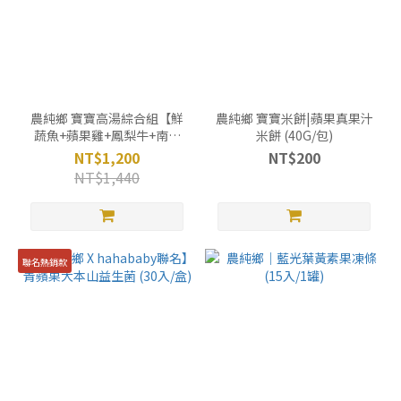
農純鄉 寶寶高湯綜合組【鮮
農純鄉 寶寶米餅|蘋果真果汁
蔬魚+蘋果雞+鳳梨牛+南瓜
米餅 (40G/包)
濃】(4入x4盒)
NT$1,200
NT$200
NT$1,440
聯名熱銷款