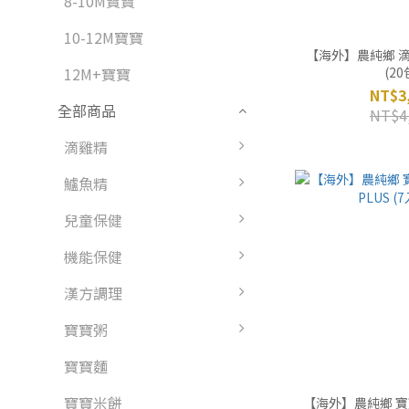
8-10M寶寶
10-12M寶寶
【海外】農純鄉 
(20
12M+寶寶
NT$3
全部商品
NT$4
滴雞精
鱸魚精
兒童保健
機能保健
漢方調理
寶寶粥
寶寶麵
寶寶米餅
【海外】農純鄉 寶