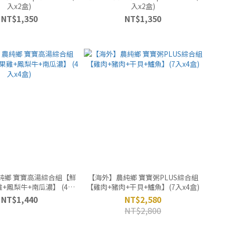
入x2盒)
入x2盒)
NT$1,350
NT$1,350
純鄉 寶寶高湯綜合組【鮮
【海外】農純鄉 寶寶粥PLUS綜合組
+鳳梨牛+南瓜濃】 (4入
【雞肉+豬肉+干貝+鱸魚】(7入x4盒)
x4盒)
NT$1,440
NT$2,580
NT$2,800