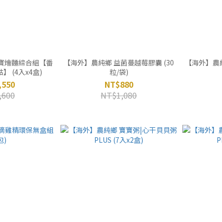
寶寶燴麵綜合組【番
【海外】農純鄉 益菌蔓越莓膠囊 (30
【海外】農
 (4入x4盒)
粒/袋)
,550
NT$880
,600
NT$1,080