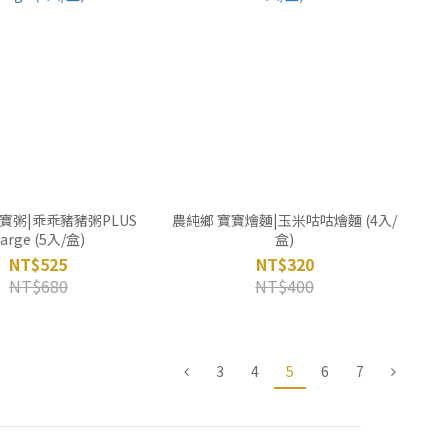
寶粥|乖乖豬豬粥PLUS
農純鄉 寶寶燴麵|玉米咕咕燴麵 (4入/
arge (5入/盒)
盒)
NT$525
NT$320
NT$680
NT$400
3
4
5
6
7