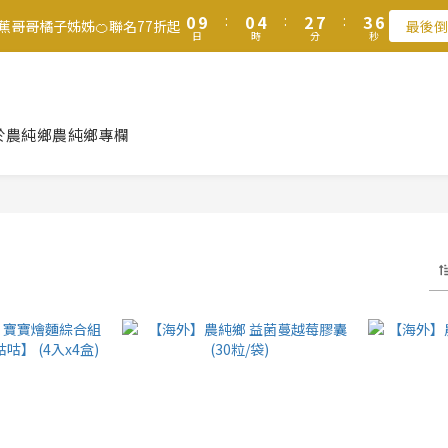
1
1
1
1
5
5
3
3
8
8
4
4
7
7
8
8
0
0
9
9
:
:
0
0
4
4
:
:
2
2
7
7
:
:
3
3
6
6
7
7
9
香蕉哥哥橘子姊姊🍊聯名77折起
香蕉哥哥橘子姊姊🍊聯名77折起
最後倒
最後倒
日
日
時
時
分
分
秒
秒
8
8
3
3
1
1
6
6
2
2
5
5
6
6
8
9
7
7
2
2
0
0
5
5
1
1
4
4
5
5
9
7
8
滿$1250免運費 立即選購>
6
6
1
1
4
4
0
0
3
3
4
4
8
6
7
5
5
0
0
3
3
2
2
3
3
7
5
6
9
父親節送健康 禮盒$1080起 >
4
4
2
2
1
1
2
2
6
4
9
5
8
於農純鄉
農純鄉專欄
3
3
1
1
0
0
1
1
5
3
8
4
7
2
2
0
0
0
9
:
0
4
:
2
7
:
3
6
香蕉哥哥橘子姊姊🍊聯名77折起
最後倒
日
時
分
秒
1
1
8
3
1
6
2
5
0
0
7
2
0
5
1
4
6
1
4
0
3
5
0
3
2
4
2
1
3
1
0
2
0
1
0