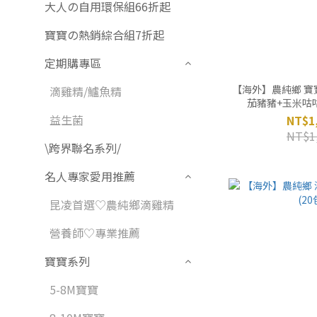
大人の自用環保組66折起
寶寶の熱銷綜合組7折起
定期購專區
【海外】農純鄉 
滴雞精/鱸魚精
茄豬豬+玉米咕咕】
益生菌
NT$1
NT$1
\跨界聯名系列/
名人專家愛用推薦
昆凌首選♡農純鄉滴雞精
營養師♡專業推薦
寶寶系列
5-8M寶寶