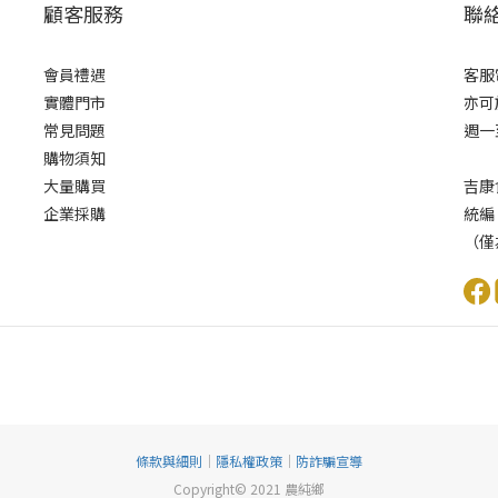
顧客服務
聯
會員禮遇
客服電
實體門市
亦可
常見問題
週一至
購物須知
大量購買
吉康
企業採購
統編
（僅
條款與細則
｜
隱私權政策
｜
防詐騙宣導
Copyright© 2021 農純鄉