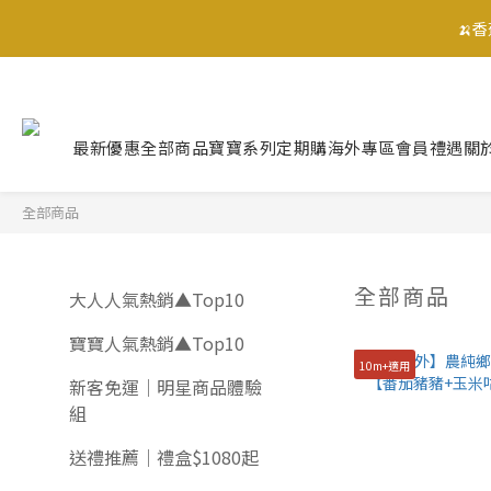
🍌
🍌
最新優惠
全部商品
寶寶系列
定期購
海外專區
會員禮遇
關
🍌
全部商品
全部商品
大人人氣熱銷▲Top10
寶寶人氣熱銷▲Top10
10m+適用
新客免運｜明星商品體驗
組
送禮推薦｜禮盒$1080起