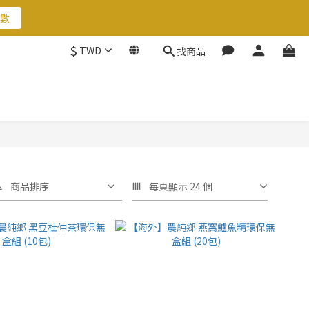
數
數
$
TWD
找商品
數
商品排序
每頁顯示 24 個