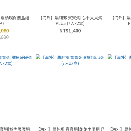
滴雞精環保無盒組
【海外】農純鄉 寶寶粥|心干貝貝粥
【海外】農
包)
PLUS (7入x2盒)
P
,080
NT$1,400
,000
寶粥|鱸魚暖暖粥
【海外】農純鄉 寶寶粥|飽飽南瓜粥 (7
【海外】農純